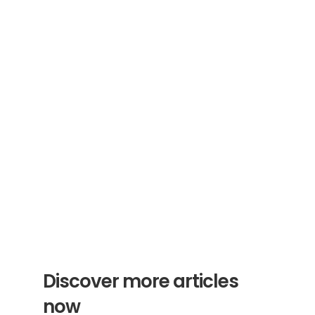
Subscribe to our newsletter
Receive helpful tips and tricks for your 
translations and certifications. A newsletter 
from experts for you.
Subscribe
Discover more articles 
now