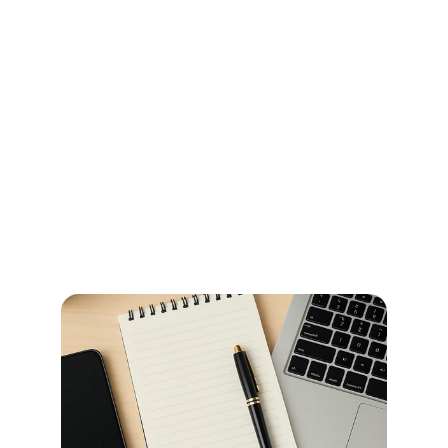
Ihr Wegweiser für Öffnungszeiten 
und Beglaubigungen im 
Stadtamt Bremen
So erledigen Sie amtliche Beglaubigungen in Bremen 
schnell und ohne Umwege – alle Informationen zu 
Terminen, Kosten und den richtigen Anlaufstellen.
Read more now