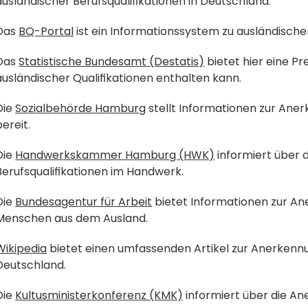
ausländischer Berufsqualifikationen in Deutschland.
Das 
BQ-Portal
 ist ein Informationssystem zu ausländisch
Das 
Statistische Bundesamt (Destatis)
 bietet hier eine P
ausländischer Qualifikationen enthalten kann.
Die 
Sozialbehörde Hamburg
 stellt Informationen zur Ane
bereit.
Die 
Handwerkskammer Hamburg (HWK)
 informiert über 
Berufsqualifikationen im Handwerk.
Die 
Bundesagentur für Arbeit
 bietet Informationen zur An
Menschen aus dem Ausland.
Wikipedia
 bietet einen umfassenden Artikel zur Anerkennun
Deutschland.
Die 
Kultusministerkonferenz (KMK)
 informiert über die A