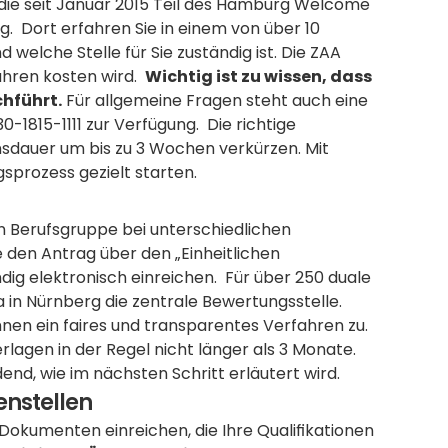
 die seit Januar 2015 Teil des Hamburg Welcome 
.  Dort erfahren Sie in einem von über 10 
 welche Stelle für Sie zuständig ist. Die ZAA 
ren kosten wird.  
Wichtig ist zu wissen, dass 
chführt.
 Für allgemeine Fragen steht auch eine 
815-1111 zur Verfügung.  Die richtige 
nsdauer um bis zu 3 Wochen verkürzen. Mit 
sprozess gezielt starten.
ch Berufsgruppe bei unterschiedlichen 
e den Antrag über den „Einheitlichen 
g elektronisch einreichen.  Für über 250 duale 
 in Nürnberg die zentrale Bewertungsstelle.  
nen ein faires und transparentes Verfahren zu.  
lagen in der Regel nicht länger als 3 Monate. 
end, wie im nächsten Schritt erläutert wird.
enstellen
Dokumenten einreichen, die Ihre Qualifikationen 