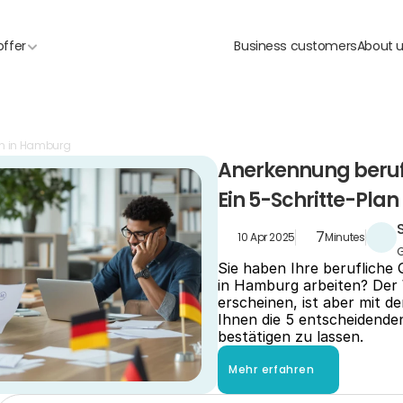
offer
Business customers
About 
en in Hamburg
Anerkennung berufl
Ein 5-Schritte-Plan
7
10 Apr 2025
Minutes
G
Sie haben Ihre berufliche
in Hamburg arbeiten? Der
erscheinen, ist aber mit de
Ihnen die 5 entscheidenden 
bestätigen zu lassen.
Mehr erfahren