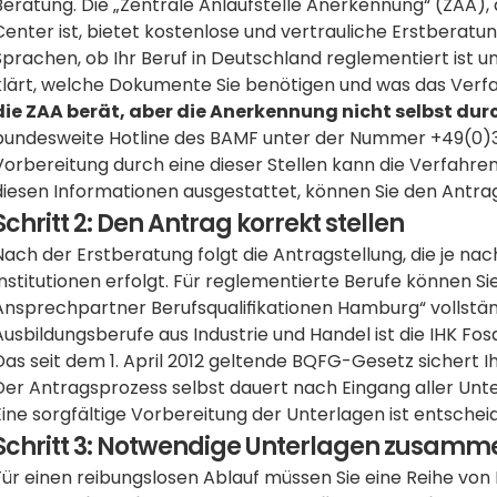
Beratung. Die „Zentrale Anlaufstelle Anerkennung“ (ZAA),
Center ist, bietet kostenlose und vertrauliche Erstberatung
Sprachen, ob Ihr Beruf in Deutschland reglementiert ist und
klärt, welche Dokumente Sie benötigen und was das Verfah
die ZAA berät, aber die Anerkennung nicht selbst dur
bundesweite Hotline des BAMF unter der Nummer +49(0)30-1
Vorbereitung durch eine dieser Stellen kann die Verfahre
diesen Informationen ausgestattet, können Sie den Antrag
Schritt 2: Den Antrag korrekt stellen
Nach der Erstberatung folgt die Antragstellung, die je na
Institutionen erfolgt. Für reglementierte Berufe können Si
Ansprechpartner Berufsqualifikationen Hamburg“ vollständi
Ausbildungsberufe aus Industrie und Handel ist die IHK Fosa
Das seit dem 1. April 2012 geltende BQFG-Gesetz sichert Ih
Der Antragsprozess selbst dauert nach Eingang aller Unter
Eine sorgfältige Vorbereitung der Unterlagen ist entscheid
Schritt 3: Notwendige Unterlagen zusamm
Für einen reibungslosen Ablauf müssen Sie eine Reihe von 