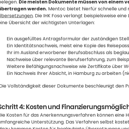
belegen. 
Die meisten Dokumente müssen von einem ver
übertragen werden.
 Mentoc bietet hierfür schnelle und 
Übersetzungen
. Die IHK Fosa verlangt beispielsweise eine
eine Übersicht der wichtigsten Unterlagen: 
Ein ausgefülltes Antragsformular der zuständigen Stell
Ein Identitätsnachweis, meist eine Kopie des Reisepas
Ihr im Ausland erworbener Berufsabschluss als begla
Nachweise über relevante Berufserfahrung, zum Beispi
Weitere Befähigungsnachweise wie Zertifikate über We
Ein Nachweis Ihrer Absicht, in Hamburg zu arbeiten (ni
 Die Vollständigkeit dieser Dokumente beschleunigt den P
Schritt 4: Kosten und Finanzierungsmöglic
Die Kosten für das Anerkennungsverfahren können eine Hü
umfangreiche Unterstützung. Das Verfahren selbst kostet 
Hinzu kommen Kosten für beglaubigte Übersetzungen und Ko