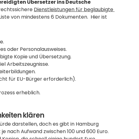
eidigten Übersetzer ins Deutsche 
rechtssichere 
Dienstleistungen für beglaubigte 
 Liste von mindestens 6 Dokumenten.  Hier ist 
e.
ses oder Personalausweises.
ubigte Kopie und Übersetzung.
el Arbeitszeugnisse.
iterbildungen. 
cht für EU-Bürger erforderlich). 
rozess erheblich.
hkeiten klären
rde darstellen, doch es gibt in Hamburg 
je nach Aufwand zwischen 100 und 600 Euro.  
pien, die schnell einige hundert Euro 