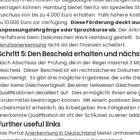
betragen können. Hamburg bietet hierfür ein spezielles S
Zuschuss von bis zu 4.000 Euro erhalten.  Falls höhere Kost
zu 10.000 Euro zur Verfügung.  
Diese Förderung deckt au
Anpassungslehrgänge oder Sprachkurse ab.
 Der Antra
Verfahrens beim Diakonischen Werk Hamburg gestellt.  So w
Berufsanerkennung
 nicht an den Finanzen scheitert.
Schritt 5: Den Bescheid erhalten und nächs
Nach Abschluss der Prüfung, die in der Regel maximal 3 Mona
Bescheid.  Dieser Bescheid ist ein rechtssicheres Dokument,
bescheinigt.  Es gibt drei mögliche Ergebnisse: die volle Gle
oder keine Gleichwertigkeit. Bei einer teilweisen Gleichwert
Qualifikationen detailliert auf.  Dies ermöglicht Ihnen eine g
Fördermittel beantragen können.  Mit einem positiven Be
Arbeitsmarkt erheblich, da Arbeitgeber Ihre Fähigkeiten n
anerkannte Qualifikation ist oft der Schlüssel zu einer ad
Further useful links
Das Portal 
Anerkennung in Deutschland
 bietet umfassend