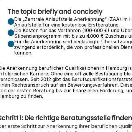
The topic briefly and concisely
Die „Zentrale Anlaufstelle Anerkennung“ (ZAA) im 
Anlaufstelle für eine kostenlose Erstberatung.
Die Kosten für das Verfahren (100-600 €) und Übe
Stipendienprogramm mit bis zu 4.000 € Zuschuss u
Für die Anerkennung sind beglaubigte Übersetzunge
zwingend erforderlich, die von professionellen Diens
können.
Die Anerkennung beruflicher Qualifikationen in Hamburg ist 
erfolgreichen Karriere. Ohne eine offizielle Bestätigung bl
verschlossen. Seit 2012 gibt das Berufsqualifikationsfests
einen Rechtsanspruch auf ein Bewertungsverfahren. Dieser
von der ersten Beratung bis zur finanziellen Förderung, und 
Hamburg zu finden.
Schritt 1: Die richtige Beratungsstelle finde
Der erste Schritt zur Anerkennung Ihrer beruflichen Qualif