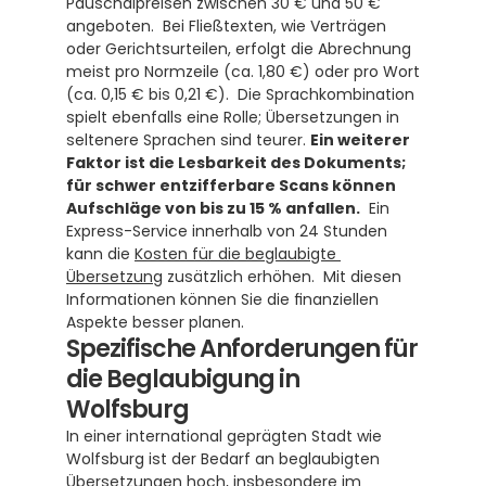
Pauschalpreisen zwischen 30 € und 50 € 
angeboten.  Bei Fließtexten, wie Verträgen 
oder Gerichtsurteilen, erfolgt die Abrechnung 
meist pro Normzeile (ca. 1,80 €) oder pro Wort 
(ca. 0,15 € bis 0,21 €).  Die Sprachkombination 
spielt ebenfalls eine Rolle; Übersetzungen in 
seltenere Sprachen sind teurer. 
Ein weiterer 
Faktor ist die Lesbarkeit des Dokuments; 
für schwer entzifferbare Scans können 
Aufschläge von bis zu 15 % anfallen.
  Ein 
Express-Service innerhalb von 24 Stunden 
kann die 
Kosten für die beglaubigte 
Übersetzung
 zusätzlich erhöhen.  Mit diesen 
Informationen können Sie die finanziellen 
Aspekte besser planen.
Spezifische Anforderungen für 
die Beglaubigung in 
Wolfsburg
In einer international geprägten Stadt wie 
Wolfsburg ist der Bedarf an beglaubigten 
Übersetzungen hoch, insbesondere im 