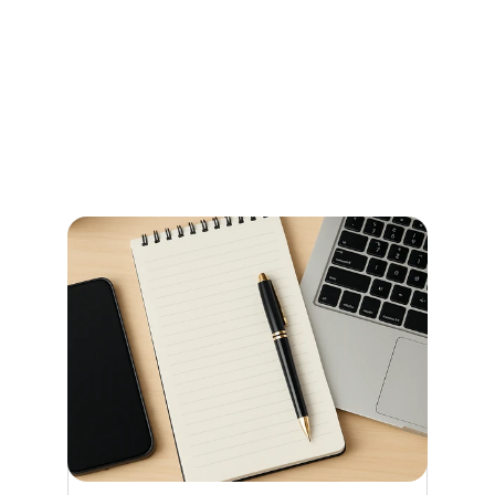
und Beglaubigungen im 
Stadtamt Bremen
So erledigen Sie amtliche Beglaubigungen in Bremen 
schnell und ohne Umwege – alle Informationen zu 
Terminen, Kosten und den richtigen Anlaufstellen.
Jetzt weiterlesen