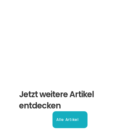
Erhalten Sie hilfreiche Tipps und Tricks für 
ihre Übersetzungen und Beglaubigungen. Ein 
Newsletter von Experten für Sie.
Abonnieren
Jetzt weitere Artikel 
entdecken
Alle Artikel