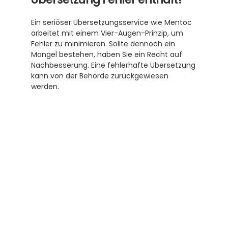
Ein seriöser Übersetzungsservice wie Mentoc 
arbeitet mit einem Vier-Augen-Prinzip, um 
Fehler zu minimieren. Sollte dennoch ein 
Mangel bestehen, haben Sie ein Recht auf 
Nachbesserung. Eine fehlerhafte Übersetzung 
kann von der Behörde zurückgewiesen 
werden.
Abonnieren Sie unseren 
Newsletter
Erhalten Sie hilfreiche Tipps und Tricks für 
ihre Übersetzungen und Beglaubigungen. Ein 
Newsletter von Experten für Sie.