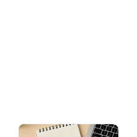
Ihr Wegweiser für Öffnungszeiten 
und Beglaubigungen im 
Stadtamt Bremen
So erledigen Sie amtliche Beglaubigungen in Bremen 
schnell und ohne Umwege – alle Informationen zu 
Terminen, Kosten und den richtigen Anlaufstellen.
Jetzt weiterlesen