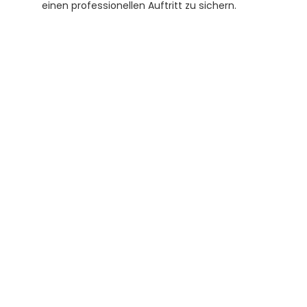
einen professionellen Auftritt zu sichern.
Abonnieren Sie unseren 
Newsletter
Erhalten Sie hilfreiche Tipps und Tricks für 
ihre Übersetzungen und Beglaubigungen. Ein 
Newsletter von Experten für Sie.
Abonnieren