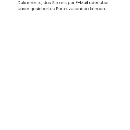
Dokuments, das Sie uns per E-Mail oder über 
unser gesichertes Portal zusenden können.
Abonnieren Sie unseren 
Newsletter
Erhalten Sie hilfreiche Tipps und Tricks für 
ihre Übersetzungen und Beglaubigungen. Ein 
Newsletter von Experten für Sie.
Abonnieren