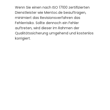
Wenn Sie einen nach ISO 17100 zertifizierten 
Dienstleister wie Mentoc.de beauftragen, 
minimiert das Revisionsverfahren das 
Fehlerrisiko. Sollte dennoch ein Fehler 
auftreten, wird dieser im Rahmen der 
Qualitätssicherung umgehend und kostenlos 
korrigiert.
Abonnieren Sie unseren 
Newsletter
Erhalten Sie hilfreiche Tipps und Tricks für 
ihre Übersetzungen und Beglaubigungen. Ein 