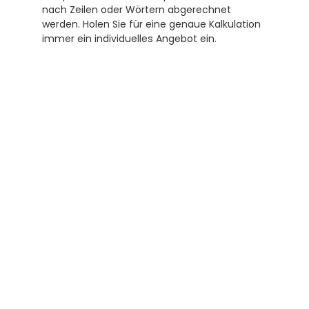
nach Zeilen oder Wörtern abgerechnet 
werden. Holen Sie für eine genaue Kalkulation 
immer ein individuelles Angebot ein.
Abonnieren Sie unseren 
Newsletter
Erhalten Sie hilfreiche Tipps und Tricks für 
ihre Übersetzungen und Beglaubigungen. Ein 
Newsletter von Experten für Sie.