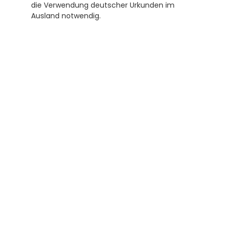
die Verwendung deutscher Urkunden im 
Ausland notwendig.
Abonnieren Sie unseren 
Newsletter
Erhalten Sie hilfreiche Tipps und Tricks für 
ihre Übersetzungen und Beglaubigungen. Ein 
Newsletter von Experten für Sie.
Abonnieren