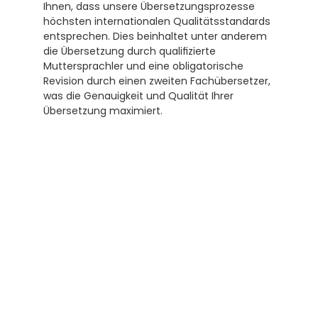
Ihnen, dass unsere Übersetzungsprozesse 
höchsten internationalen Qualitätsstandards 
entsprechen. Dies beinhaltet unter anderem 
die Übersetzung durch qualifizierte 
Muttersprachler und eine obligatorische 
Revision durch einen zweiten Fachübersetzer, 
was die Genauigkeit und Qualität Ihrer 
Übersetzung maximiert. 
Abonnieren Sie unseren 
Newsletter
Erhalten Sie hilfreiche Tipps und Tricks für 
ihre Übersetzungen und Beglaubigungen. Ein 
Newsletter von Experten für Sie.