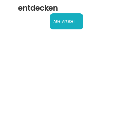
entdecken
Alle Artikel
Beglaubigte Übersetzung in 
Oberhausen: Ihr Leitfaden
So erhalten Sie schnell und sicher anerkannte 
Übersetzungen für Ihre Dokumente in Oberhausen und 
Umgebung.