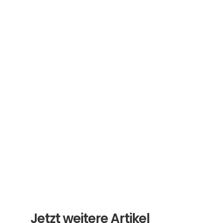
Abonnieren Sie unseren 
Newsletter
Erhalten Sie hilfreiche Tipps und Tricks für 
ihre Übersetzungen und Beglaubigungen. Ein 
Newsletter von Experten für Sie.
Abonnieren
Jetzt weitere Artikel 