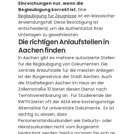
Einreichungen nur, wenn die 
Beglaubigung korrekt ist.
 Eine 
Beglaubigung für Zeugnisse
 ist ein klassischer 
Anwendungsfall. Diese Bestätigung ist 
entscheidend, um die Authentizität Ihrer 
Unterlagen zu gewährleisten.
Die richtigen Anlaufstellen in 
Aachen finden
In Aachen gibt es mehrere autorisierte Stellen 
für die Beglaubigung von Dokumenten. Die 
zentrale Anlaufstelle für die meisten Anliegen 
ist der Bürgerservice der Stadt Aachen. Auch 
die StädteRegion Aachen im Haus an der 
Zollernstraße 10 bietet diesen Dienst nach 
Terminvereinbarung an.  Für Studierende der 
RWTH bietet oft der AStA eine kostengünstige 
Alternative für universitäre Dokumente.  Es ist 
wichtig zu wissen, dass 
Personenstandsurkunden wie Geburts- oder 
Heiratsurkunden nicht vom Bürgeramt 
beglaubigt werden; hierfür müssen Sie sich an 