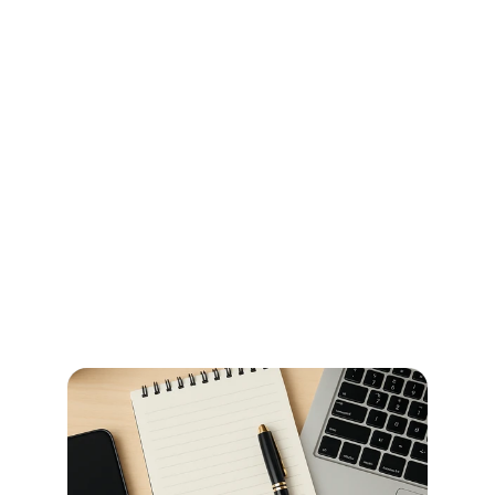
Ihr Wegweiser für Öffnungszeiten 
und Beglaubigungen im 
Stadtamt Bremen
So erledigen Sie amtliche Beglaubigungen in Bremen 
schnell und ohne Umwege – alle Informationen zu 
Terminen, Kosten und den richtigen Anlaufstellen.
Jetzt weiterlesen