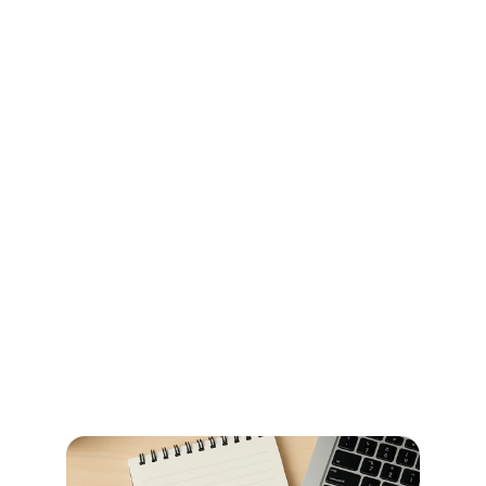
Ihr Wegweiser für Öffnungszeiten 
und Beglaubigungen im 
Stadtamt Bremen
So erledigen Sie amtliche Beglaubigungen in Bremen 
schnell und ohne Umwege – alle Informationen zu 
Terminen, Kosten und den richtigen Anlaufstellen.
Jetzt weiterlesen