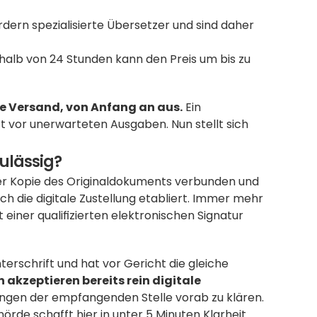
rdern spezialisierte Übersetzer und sind daher 
rhalb von 24 Stunden kann den Preis um bis zu 
ve Versand, von Anfang an aus.
 Ein 
t vor unerwarteten Ausgaben. Nun stellt sich 
zulässig?
ner Kopie des Originaldokuments verbunden und 
ch die digitale Zustellung etabliert. Immer mehr 
iner qualifizierten elektronischen Signatur 
terschrift und hat vor Gericht die gleiche 
akzeptieren bereits rein digitale 
ungen der empfangenden Stelle vorab zu klären. 
rde schafft hier in unter 5 Minuten Klarheit. 