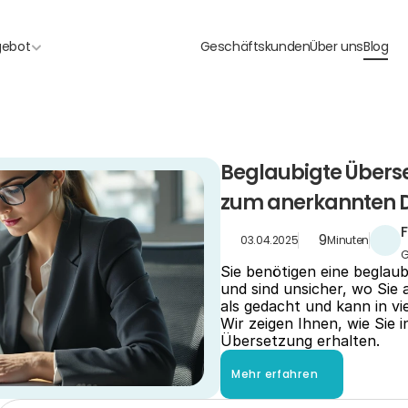
gebot
Geschäftskunden
Über uns
Blog
Beglaubigte Überset
zum anerkannten 
9
03.04.2025
Minuten
G
Sie benötigen eine beglaub
und sind unsicher, wo Sie 
als gedacht und kann in vie
Wir zeigen Ihnen, wie Sie i
Übersetzung erhalten.
Mehr erfahren