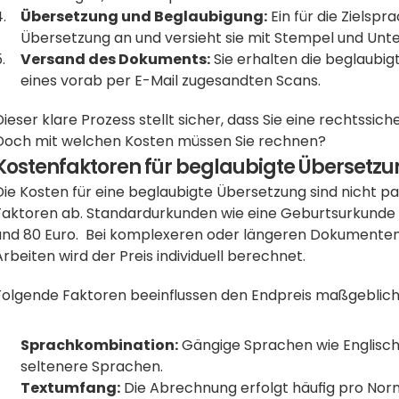
Übersetzung und Beglaubigung:
 Ein für die Zielspr
Übersetzung an und versieht sie mit Stempel und Unter
Versand des Dokuments:
 Sie erhalten die beglaubig
eines vorab per E-Mail zugesandten Scans. 
Dieser klare Prozess stellt sicher, dass Sie eine rechtssich
Doch mit welchen Kosten müssen Sie rechnen?
Kostenfaktoren für beglaubigte Übersetz
Die Kosten für eine beglaubigte Übersetzung sind nicht 
Faktoren ab. Standardurkunden wie eine Geburtsurkunde o
und 80 Euro.  Bei komplexeren oder längeren Dokumenten
Arbeiten wird der Preis individuell berechnet.
Folgende Faktoren beeinflussen den Endpreis maßgeblich
Sprachkombination:
 Gängige Sprachen wie Englisch 
seltenere Sprachen.
Textumfang:
 Die Abrechnung erfolgt häufig pro Norm