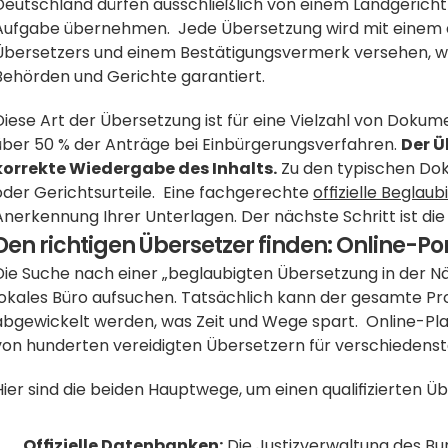
Deutschland dürfen ausschließlich von einem Landgericht 
Aufgabe übernehmen.  Jede Übersetzung wird mit einem off
Übersetzers und einem Bestätigungsvermerk versehen, was d
Behörden und Gerichte garantiert. 
Diese Art der Übersetzung ist für eine Vielzahl von Dokume
über 50 % der Anträge bei Einbürgerungsverfahren. 
Der Ü
korrekte Wiedergabe des Inhalts.
 Zu den typischen Do
oder Gerichtsurteile.  Eine fachgerechte 
offizielle Beglau
Anerkennung Ihrer Unterlagen. Der nächste Schritt ist di
Den richtigen Übersetzer finden: Online-Por
Die Suche nach einer „beglaubigten Übersetzung in der Nä
lokales Büro aufsuchen. Tatsächlich kann der gesamte Proz
abgewickelt werden, was Zeit und Wege spart.  Online-Pl
von hunderten vereidigten Übersetzern für verschiedens
Hier sind die beiden Hauptwege, um einen qualifizierten Üb
Offizielle Datenbanken:
 Die Justizverwaltung des Bu