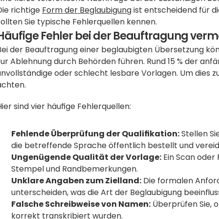
Die richtige 
Form der Beglaubigung
 ist entscheidend für 
sollten Sie typische Fehlerquellen kennen.
Häufige Fehler bei der Beauftragung ver
Bei der Beauftragung einer beglaubigten Übersetzung kön
zur Ablehnung durch Behörden führen. Rund 15 % der anf
unvollständige oder schlecht lesbare Vorlagen. Um dies zu 
achten.
Hier sind vier häufige Fehlerquellen:
Fehlende Überprüfung der Qualifikation:
 Stellen S
die betreffende Sprache öffentlich bestellt und vereidi
Ungenügende Qualität der Vorlage:
 Ein Scan oder F
Stempel und Randbemerkungen.
Unklare Angaben zum Zielland:
 Die formalen Anfor
unterscheiden, was die Art der Beglaubigung beeinflus
Falsche Schreibweise von Namen:
 Überprüfen Sie, 
korrekt transkribiert wurden.