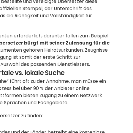
bestellte und vereidigte Übersetzer diese 
iziellen Stempel, der Unterschrift des 
ie Richtigkeit und Vollständigkeit für 
nten erforderlich, darunter fallen zum Beispiel 
bersetzer bürgt mit seiner Zulassung für die 
kumenten gehören Heiratsurkunden, Zeugnisse 
bigung
 ist somit der erste Schritt zur 
e Auswahl des passenden Dienstleisters.
tale vs. lokale Suche
he“ führt oft zu der Annahme, man müsse ein 
ess bei über 90 % der Anbieter online 
attformen bieten Zugang zu einem Netzwerk 
te Sprachen und Fachgebiete. 
ersetzer zu finden:
ndes und der Länder betreibt eine kostenlose 