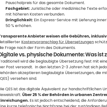
Pauschalpreis für das gesamte Dokument. 
Fachgebiet:
 Juristische oder medizinische Texte erfo
mit höheren Kosten verbunden.
Dringlichkeit:
 Ein Express-Service mit Lieferung inne
50 % erhöhen.
Transparente Anbieter weisen alle Gebühren, inklusi
detaillierter 
Kostenvoranschlag für Übersetzungen
 schütz
die Frage nach der Form des Dokuments.
Digitale vs. physische Dokumente: Was ist 
Traditionell wird die beglaubigte Übersetzung fest mit ei
per Post versandt.  In den letzten 2-3 Jahren hat sich jedo
Behörden akzeptieren beglaubigte Übersetzungen, die mit e
(QES) versehen sind.
Die QES ist das digitale Äquivalent zur handschriftlichen Un
Beweiskraft. 
Über 25 % der Behörden in urbanen Zentren 
Einreichungen.
 Es ist jedoch entscheidend, die Anforder
Eine kurze telefonische Nachfrage bei der zuständigen Behö