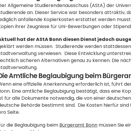
Der Allgemeine Studierendenausschuss (AStA) der Universi
Studierende an. Dieser Service war besonders attraktiv, 
lediglich anfallende Kopierkosten erstattet werden musst
Kopien ihrer Zeugnisse für Uni-Bewerbungen oder Stipendi
Aktuell hat der AStA Bonn diesen Dienst jedoch ausg
geklärt werden müssen.  Studierende werden stattdessen 
Stadtverwaltung verwiesen.  Diese Entwicklung unterstreicht
rechtlich sicheren Alternativen genau zu kennen. Die nächs
Stadtverwaltung.
Die Amtliche Beglaubigung beim Bürgera
Wenn eine offizielle Anerkennung erforderlich ist, führt 
Bonn. Eine amtliche Beglaubigung bestätigt, dass eine Kopi
ist für alle Dokumente notwendig, die von einer deutschen
deutsche Behörde bestimmt sind.  Die Kosten hierfür sind t
pro Seite. 
Für die Beglaubigung beim 
Bürgeramt Bonn
 müssen Sie ei