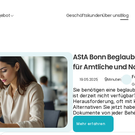
gebot
Geschäftskunden
Über uns
Blog
AStA Bonn Beglaubi
für Amtliche und No
F
9
19.05.2025
Minuten
G
Sie benötigen eine beglaub
ist derzeit nicht verfügbar?
Herausforderung, oft mit k
Alternativen Sie jetzt habe
Dokumente von jeder Beh
Mehr erfahren