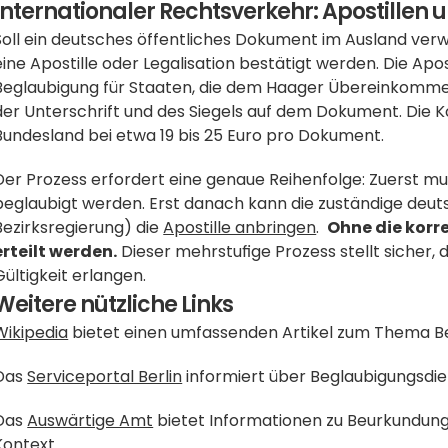
Internationaler Rechtsverkehr: Apostillen 
Soll ein deutsches öffentliches Dokument im Ausland ver
eine Apostille oder Legalisation bestätigt werden. Die Apos
Beglaubigung für Staaten, die dem Haager Übereinkommen b
der Unterschrift und des Siegels auf dem Dokument. Die Kos
Bundesland bei etwa 19 bis 25 Euro pro Dokument. 
Der Prozess erfordert eine genaue Reihenfolge: Zuerst mu
beglaubigt werden. Erst danach kann die zuständige deuts
Bezirksregierung) die 
Apostille anbringen
.  
Ohne die korr
erteilt werden.
 Dieser mehrstufige Prozess stellt sicher,
Gültigkeit erlangen.
Weitere nützliche Links
Wikipedia
 bietet einen umfassenden Artikel zum Thema B
Das 
Serviceportal Berlin
 informiert über Beglaubigungsdien
Das 
Auswärtige Amt
 bietet Informationen zu Beurkundung
Kontext.