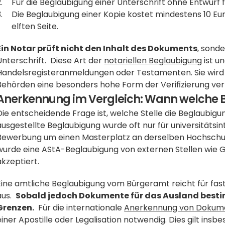
Für die Beglaubigung einer Unterschrift ohne Entwurf 
Die Beglaubigung einer Kopie kostet mindestens 10 Euro,
elften Seite. 
Ein Notar prüft nicht den Inhalt des Dokuments
, sonde
Unterschrift.  Diese Art der 
notariellen Beglaubigung
 ist 
Handelsregisteranmeldungen oder Testamenten. Sie wird 
Behörden eine besonders hohe Form der Verifizierung ver
Anerkennung im Vergleich: Wann welche
Die entscheidende Frage ist, welche Stelle die Beglaubigu
ausgestellte Beglaubigung wurde oft nur für universitätsi
Bewerbung um einen Masterplatz an derselben Hochschule
wurde eine AStA-Beglaubigung von externen Stellen wie G
akzeptiert. 
Eine amtliche Beglaubigung vom Bürgeramt reicht für fas
us.  
Sobald jedoch Dokumente für das Ausland bestim
Grenzen.
  Für die internationale 
Anerkennung von Dokum
einer Apostille oder Legalisation notwendig. Dies gilt ins