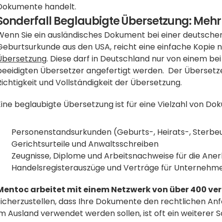
Dokumente handelt.
Sonderfall Beglaubigte Übersetzung: Mehr 
Wenn Sie ein ausländisches Dokument bei einer deutschen 
Geburtsurkunde aus den USA, reicht eine einfache Kopie ni
Übersetzung
. Diese darf in Deutschland nur von einem bei
beeidigten Übersetzer angefertigt werden.  Der Übersetze
Richtigkeit und Vollständigkeit der Übersetzung.
Eine beglaubigte Übersetzung ist für eine Vielzahl von Do
Personenstandsurkunden (Geburts-, Heirats-, Sterbe
Gerichtsurteile und Anwaltsschreiben
Zeugnisse, Diplome und Arbeitsnachweise für die Ane
Handelsregisterauszüge und Verträge für Unternehm
Mentoc arbeitet mit einem Netzwerk von über 400 v
sicherzustellen, dass Ihre Dokumente den rechtlichen An
im Ausland verwendet werden sollen, ist oft ein weiterer Sc