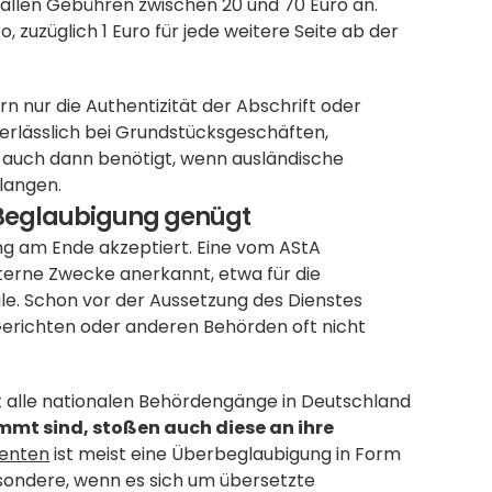
fallen Gebühren zwischen 20 und 70 Euro an. 
 zuzüglich 1 Euro für jede weitere Seite ab der 
rn nur die Authentizität der Abschrift oder 
unerlässlich bei Grundstücksgeschäften, 
auch dann benötigt, wenn ausländische 
langen.
 Beglaubigung genügt
ng am Ende akzeptiert. Eine vom AStA 
nterne Zwecke anerkannt, etwa für die 
. Schon vor der Aussetzung des Dienstes 
erichten oder anderen Behörden oft nicht 
t alle nationalen Behördengänge in Deutschland 
mt sind, stoßen auch diese an ihre 
enten
 ist meist eine Überbeglaubigung in Form 
besondere, wenn es sich um übersetzte 