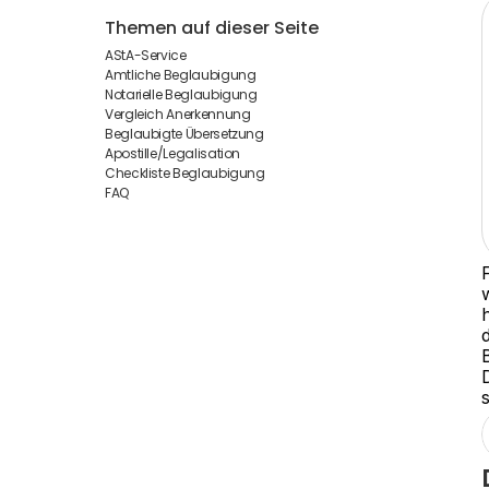
Themen auf dieser Seite
AStA-Service
Amtliche Beglaubigung
Notarielle Beglaubigung
Vergleich Anerkennung
Beglaubigte Übersetzung
Apostille/Legalisation
Checkliste Beglaubigung
FAQ