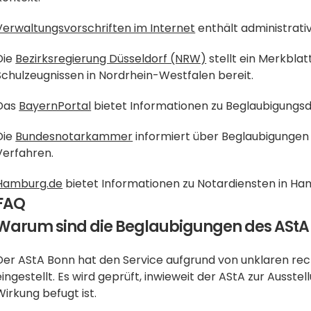
Verwaltungsvorschriften im Internet
 enthält administrati
Die 
Bezirksregierung Düsseldorf (NRW)
 stellt ein Merkbla
Schulzeugnissen in Nordrhein-Westfalen bereit.
Das 
BayernPortal
 bietet Informationen zu Beglaubigungsd
Die 
Bundesnotarkammer
 informiert über Beglaubigungen
Verfahren.
Hamburg.de
 bietet Informationen zu Notardiensten in Ha
FAQ
Warum sind die Beglaubigungen des AStA
Der AStA Bonn hat den Service aufgrund von unklaren rec
eingestellt. Es wird geprüft, inwieweit der AStA zur Ausste
Wirkung befugt ist. 