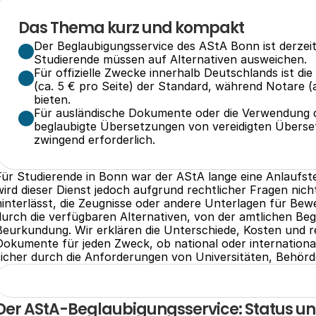
Das Thema kurz und kompakt
Der Beglaubigungsservice des AStA Bonn ist derzeit
Studierende müssen auf Alternativen ausweichen.
Für offizielle Zwecke innerhalb Deutschlands ist di
(ca. 5 € pro Seite) der Standard, während Notare (a
bieten.
Für ausländische Dokumente oder die Verwendung d
beglaubigte Übersetzungen von vereidigten Übersetze
zwingend erforderlich.
Für Studierende in Bonn war der AStA lange eine Anlaufste
wird dieser Dienst jedoch aufgrund rechtlicher Fragen nich
hinterlässt, die Zeugnisse oder andere Unterlagen für Bewe
durch die verfügbaren Alternativen, von der amtlichen Beg
Beurkundung. Wir erklären die Unterschiede, Kosten und r
Dokumente für jeden Zweck, ob national oder international,
sicher durch die Anforderungen von Universitäten, Behörd
Der AStA-Beglaubigungsservice: Status un