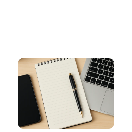
und Beglaubigungen im 
Stadtamt Bremen
So erledigen Sie amtliche Beglaubigungen in Bremen 
schnell und ohne Umwege – alle Informationen zu 
Terminen, Kosten und den richtigen Anlaufstellen.
Jetzt weiterlesen