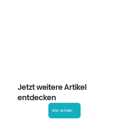
Erhalten Sie hilfreiche Tipps und Tricks für 
ihre Übersetzungen und Beglaubigungen. Ein 
Newsletter von Experten für Sie.
Abonnieren
Jetzt weitere Artikel 
entdecken
Alle Artikel