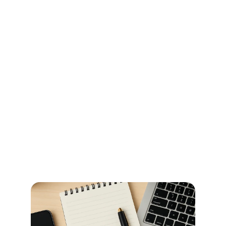
Ihr Wegweiser für Öffnungszeiten 
und Beglaubigungen im 
Stadtamt Bremen
So erledigen Sie amtliche Beglaubigungen in Bremen 
schnell und ohne Umwege – alle Informationen zu 
Terminen, Kosten und den richtigen Anlaufstellen.
Jetzt weiterlesen