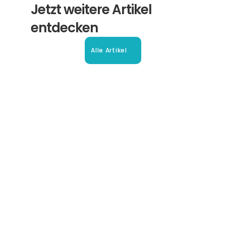
Jetzt weitere Artikel 
entdecken
Alle Artikel
Beglaubigte Übersetzung in 
Oberhausen: Ihr Leitfaden
So erhalten Sie schnell und sicher anerkannte 