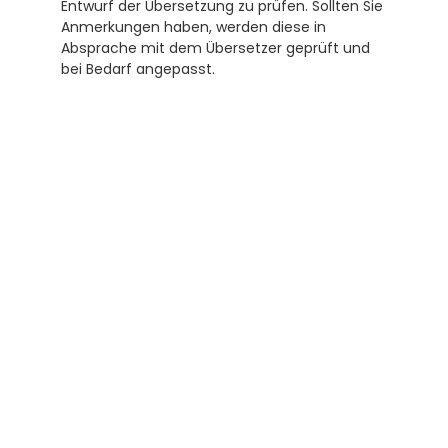
Entwurf der Übersetzung zu prüfen. Sollten Sie 
Anmerkungen haben, werden diese in 
Absprache mit dem Übersetzer geprüft und 
bei Bedarf angepasst.
Abonnieren Sie unseren 
Newsletter
Erhalten Sie hilfreiche Tipps und Tricks für 
ihre Übersetzungen und Beglaubigungen. Ein 
Newsletter von Experten für Sie.
Abonnieren